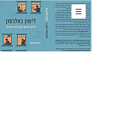
Happy Singlehood
The Rising
Acceptance and
Celebration of Solo
Living